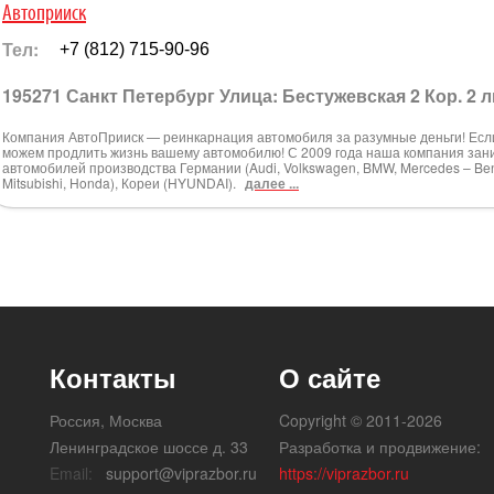
Автоприиск
Тел:
+7 (812) 715-90-96
195271 Санкт Петербург Улица: Бестужевская 2 Кор. 2 л
Компания АвтоПрииск — реинкарнация автомобиля за разумные деньги! Если
можем продлить жизнь вашему автомобилю! С 2009 года наша компания зан
автомобилей производства Германии (Audi, Volkswagen, BMW, Mercedes – Bens,
Mitsubishi, Honda), Кореи (HYUNDAI).
далее ...
Контакты
О сайте
Россия, Москва
Copyright © 2011-2026
Ленинградское шоссе д. 33
Разработка и продвижение:
Email:
support@viprazbor.ru
https://viprazbor.ru