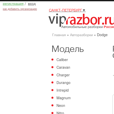
регистрация
/
вход
как добавить организацию
САНКТ-ПЕТЕРБУРГ
▼
Главная
»
Авторазборки
»
Dodge
Модель
Caliber
Caravan
Charger
Durango
Intrepid
Magnum
Neon
Nitro