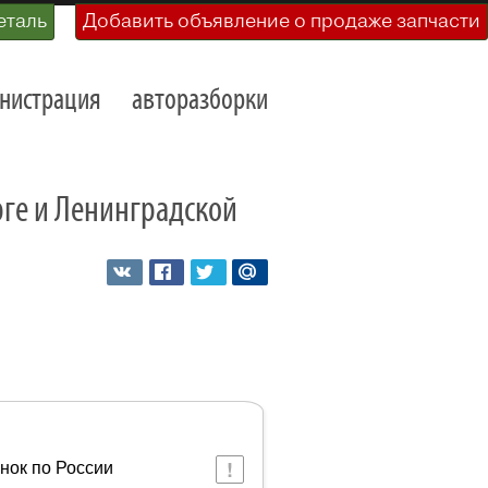
еталь
Добавить объявление о продаже запчасти
нистрация
авторазборки
рге и Ленинградской
онок по России