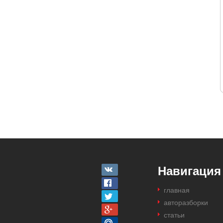
Навигация
главная
авторазборки
статьи