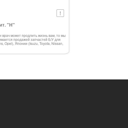
ит. "H"
 врач может продлить жизнь вам, то мы
имается продажей запчастей Б/У для
 Opel), Японии (Isuzu, Toyota, Nissan,