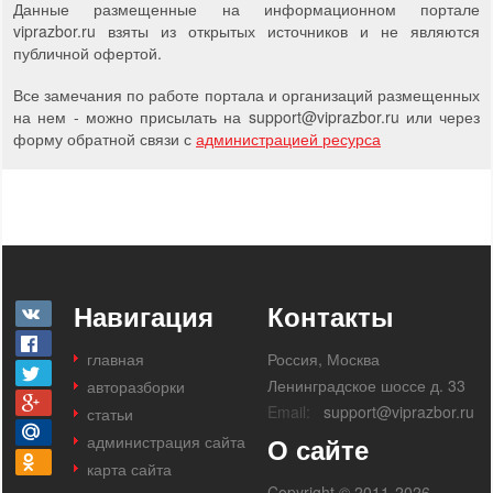
Данные размещенные на информационном портале
viprazbor.ru взяты из открытых источников и не являются
публичной офертой.
Все замечания по работе портала и организаций размещенных
на нем - можно присылать на support
@
viprazbor.
ru
или через
форму обратной связи с
администрацией ресурса
Навигация
Контакты
главная
Россия, Москва
Ленинградское шоссе д. 33
авторазборки
Email:
support@viprazbor.ru
статьи
администрация сайта
О сайте
карта сайта
Copyright © 2011-2026